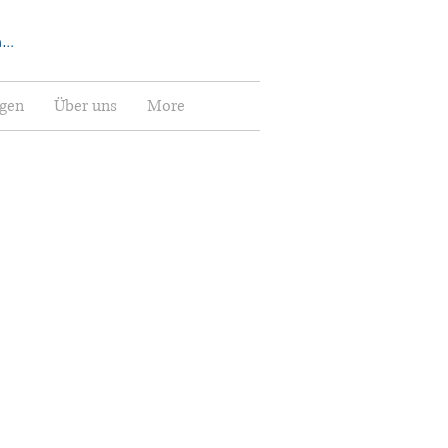
elden
ngen
Über uns
More