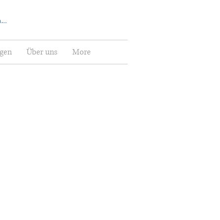
elden
ngen
Über uns
More